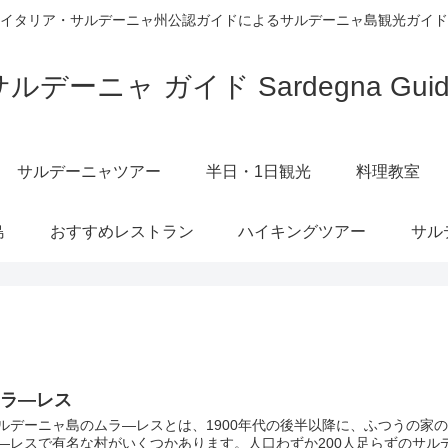
イタリア・サルデーニャ州公認ガイドによるサルデーニャ島観光ガイド
サルデーニャ ガイド Sardegna Guid
サルデーニャツアー
半日・1日観光
料理教室
島
おすすめレストラン
ハイキングツアー
サル
ムラ―レス
ルデーニャ島のムラ―レスとは、1900年代の後半以降に、ふつうの家
―レスで有名な村がいくつかあります。人口わずか200人足らずのサ