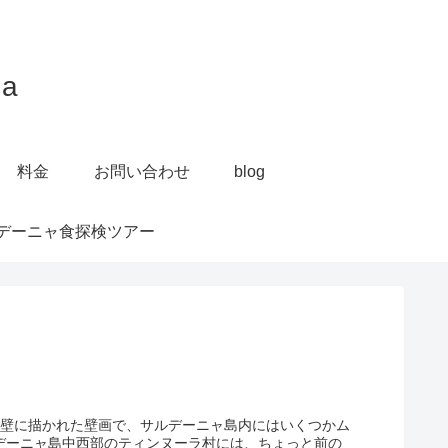
a
料金
お問い合わせ
blog
デーニャ食探検ツアー
の壁に描かれた壁画で、サルデーニャ島内にはいくつかム
ルデーニャ島中西部のティンヌーラ村には、ちょっと前の