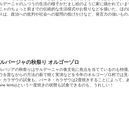
ルデーニャのふつうの生活の様子がだまし絵のように家に描かれていま
ニャのちょっと前までの伝統的な生活様式やお祭りなどを描いた、ほの
スは、政治への批判や社会への疑問の投げかけなど、発言力の強いもの
ルバージャの秋祭り オルゴーゾロ
ルバジアの秋祭りはサルデーニャの食文化に焦点を当てているのも特徴
ウを昔ながらの方法の薪で焼く実演などを今年のオルゴーゾロ村では見
・カラザウの試食も。パーネ・カラザウは2度焼きすることによって、
pane lentu)という一度焼きの状態も試食できるのも、うれしい！