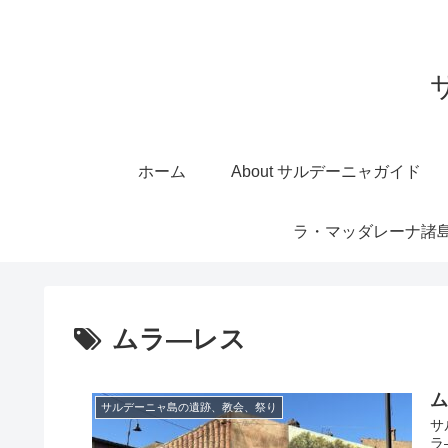
ホーム
About サルデーニャガイド
ラ・マッダレーナ諸
ムラ―レス
サルデーニャ島の遺跡、教会、祭り
サ
ラ