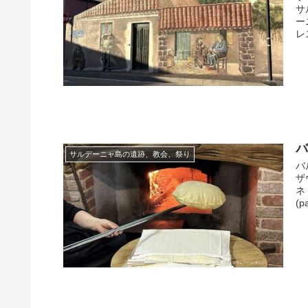
サ
ー
レ
バ
サルデーニャ島の遺跡、教会、祭り
バ
ザ
ネ
(