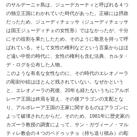
のサルデーニャ島は、ジューデカーティと呼ばれる４つ
の独立王国にわかれていた時代があった。正確には摂政
だったため、ジューディチェッサ（ジューディチェッサ
は国王ジューディチェの女性形）ではなかったが、十分
にその役割を果たしたため、そのように敬意を持って呼
ばれている。そして女性の権利などという言葉からはほ
ど遠い中世の時代に、女性の権利も含む法典、カルタ・
デ・ログを公布した人物。
このような有名な女性なのに、その時代のエレオノーラ
の彫刻や絵はほとんど残されていない。なぜかという
と、エレオノーラの死後、20年も経たないうちにアルボ
レーア王国は終焉を迎え、その後アラゴンの支配とな
り、アルボレーア王国の王家に関するものはアラゴンに
よって破壊されたからだ。そのため、1981年に歴史家の
カズーラ教授の調査によって、サン・ガヴィーノ・マル
ティレ教会の４つのペドゥッチョ（持ち送り積み）の彫