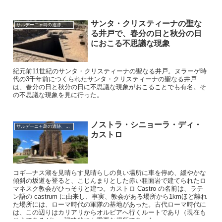
サンタ・クリスティーナの聖な
サルデーニャ島の遺跡、教会、祭り
る井戸で、春分の日と秋分の日
におこる不思議な現象
紀元前11世紀のサンタ・クリスティーナの聖なる井戸。ヌラーゲ時
代の3千年前につくられたサンタ・クリスティーナの聖なる井戸
は、春分の日と秋分の日に不思議な現象がおこることでも有名。そ
の不思議な現象を見に行った。
ノストラ・シニョーラ・ディ・
サルデーニャ島の遺跡、教会、祭り
カストロ
コギ―ナス湖を見晴らす見晴らしの良い場所に車を停め、緩やかな
傾斜の坂道を登ると、こじんまりとした赤い粗面岩で建てられたロ
マネスク教会がひっそりと建つ。カストロ Castro の名前は、ラテ
ン語の castrum に由来し、事実、教会がある場所から1kmほど離れ
た場所には、ローマ時代の軍隊の基地があった。古代ローマ時代に
は、この辺りはカリアリからオルビアへ行くルートであり（現在も
そうであるが）、戦略的にも重要な場所であった。