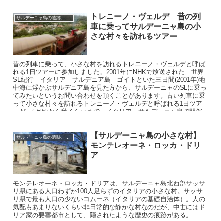
トレニーノ・ヴェルデ 昔の列
サルデーニャ島の遺跡、教会、祭り
車に乗ってサルデーニャ島の小
さな村々を訪れるツアー
昔の列車に乗って、小さな村を訪れるトレニーノ・ヴェルデと呼ば
れる1日ツアーに参加しました。2001年にNHKで放送された、世界
SL紀行 イタリア サルデニア島 ゴイトといた三日間(2001年)地
中海に浮かぶサルデニア島を見た方から、サルデーニャのSLに乗っ
てみたいというお問い合わせを頂くことがあります。古い列車に乗
って小さな村々を訪れるトレニーノ・ヴェルデと呼ばれる1日ツア
ーが、5月頃から秋くらいまで、イタリア・サルデーニャ島で開催
されます。
【サルデーニャ島の小さな村】
サルデーニャ島の遺跡、教会、祭り
モンテレオーネ・ロッカ・ドリ
ア
モンテレオーネ・ロッカ・ドリアは、サルデーニャ島北西部サッサ
リ県にある人口わずか100人足らずのイタリアの小さな村。サッサ
リ県で最も人口の少ないコムーネ（イタリアの基礎自治体）。人の
気配もあまりないくらい非日常的な静かな村なのだが、中世にはド
リア家の要塞都市として、隠されたような歴史の痕跡がある。