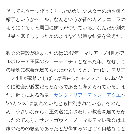
そしてもう一つびっくりしたのが、シスターの頭を覆う
帽子というかベール。なんというか昔のカメリエーラの
ようにぐるりと周囲に飾りがついている。なんだか別の
世界へ来てしまったかのような不思議な錯覚を覚えた。
教会の建設が始まったのは1347年、マリアーノ4世がア
ルボレーア王国のジューディチェとなった年。なぜ、こ
の場所に教会が建てられたかというと、それは、マリア
ーノ4世が家族としばしば滞在したモンレアーレ城の近
くに教会が必要だったからであると考えられている。ま
た、近くにある温泉、
サンタマリア・デッレ・アクエ
へ
“バカンス” に訪れていたとも推測されている。そのた
め、小さいながらも王の名にふさわしい教会を建てたか
ったのであり、サン・ガヴィーノ・マルティレ教会は王
家のための教会であったと想像するのはごく自然なこと