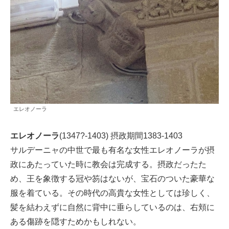
エレオノーラ
エレオノーラ
(1347?-1403) 摂政期間1383-1403
サルデーニャの中世で最も有名な女性エレオノーラが摂
政にあたっていた時に教会は完成する。摂政だったた
め、王を象徴する冠や笏はないが、宝石のついた豪華な
服を着ている。その時代の高貴な女性としては珍しく、
髪を結わえずに自然に背中に垂らしているのは、右頬に
ある傷跡を隠すためかもしれない。