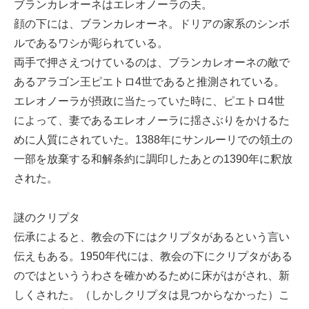
ブランカレオーネはエレオノーラの夫。
顔の下には、ブランカレオーネ。ドリアの家系のシンボ
ルであるワシが彫られている。
両手で押さえつけているのは、ブランカレオーネの敵で
あるアラゴン王ピエトロ4世であると推測されている。
エレオノーラが摂政に当たっていた時に、ピエトロ4世
によって、妻であるエレオノーラに揺さぶりをかけるた
めに人質にされていた。1388年にサンルーリでの領土の
一部を放棄する和解条約に調印したあとの1390年に釈放
された。
謎のクリプタ
伝承によると、教会の下にはクリプタがあるという言い
伝えもある。1950年代には、教会の下にクリプタがある
のではといううわさを確かめるために床がはがされ、新
しくされた。（しかしクリプタは見つからなかった）こ